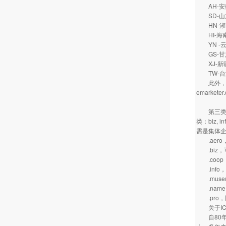
AH-
SD-
HN-
HI-
YN -
GS-
XJ-新
TW-
此外，从2
emarketer
第三类顶级
类：biz,
需是集体
.aero
.biz，
.coop
.info
.muse
.name，
.pro，
关于IC
自80年代