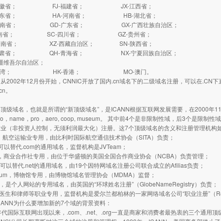
安徽省； FJ-福建省； JX-江西省；
山东省； HA-河南省； HB-湖北省；
湖南省； GD-广东省； GX-广西壮族自治区；
海南省； SC-四川省； GZ-贵州省；
云南省； XZ-西藏自治区； SN-陕西省；
甘肃省； QH-青海省； NX-宁夏回族自治区；
疆维吾尔自治区；
台湾； HK-香港； MO-澳门。
002年12月份开始，CNNIC开放了国内.cn域名下的二级域名注册，可以在.C
.cn。
域名，也就是所谓的“新顶级域名”，是ICANN根据互联网发展需要，在2000年1
 info，name，pro，aero, coop, museum。 其中前4个是非限制性域，后3个是
企业（非投资人控制，无须利润最大化）注册。这7个顶级域名的含义和注册管理机构
，航空运输业专用，由比利时国际航空通信技术协会（SITA）负责；
可以替代.com的通用域名，监督机构是JVTeam；
，商业合作社专用，由位于华盛顿的美国全国合作商业协会（NCBA）负责管理；
，可以替代.net的通用域名，由19个因特网域名注册公司联合成立的Afilias负责；
um，博物馆专用，由博物馆域名管理协会（MDMA）监督；
是个人网站的专用域名，由英国的“环球姓名注册”（GlobeNameRegistry）负责；
医生和律师等职业专用，监督机构是爱尔兰都柏林的一家网络域名公司“职业注册”（Regis
ANN为什么要增加新的7个域的背景资料：
国际互联网出现以来，.com、.net、.org一直是商家和消费者最热衷的三个通用顶