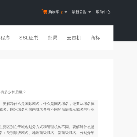
购物车
最新公告
帮助中心
0
小程序
SSL证书
邮局
云虚机
商标
各有多少种后缀？
。要解释什么是国际域名，什么是国内域名，还要从域名体
域名。国际域名和国内域名各有不同的后缀表示域名的行业
要区别在于域名划分方式和管理机构不同。要解释什么是
名：类别顶级域名、地理顶级域名、新顶级域名。分别介绍