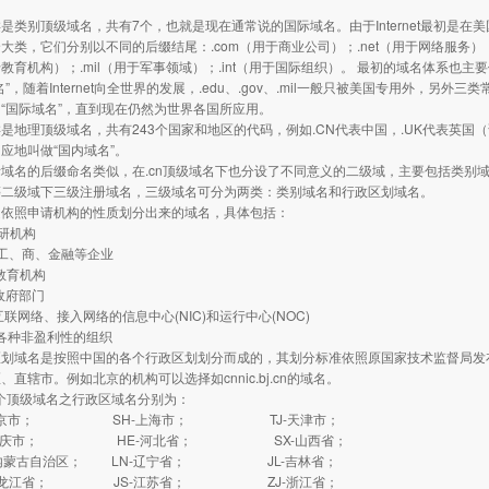
别顶级域名，共有7个，也就是现在通常说的国际域名。由于Internet最初是在
大类，它们分别以不同的后缀结尾：.com（用于商业公司）；.net（用于网络服务）；
用于教育机构）；.mil（用于军事领域）；.int（用于国际组织）。 最初的域名体系
”，随着Internet向全世界的发展，.edu、.gov、.mil一般只被美国专用外，另外三
“国际域名”，直到现在仍然为世界各国所应用。
理顶级域名，共有243个国家和地区的代码，例如.CN代表中国，.UK代表英国（
应地叫做“国内域名”。
的后缀命名类似，在.cn顶级域名下也分设了不同意义的二级域，主要包括类别域和行
.cn等二级域下三级注册域名，三级域名可分为两类：类别域名和行政区划域名。
是依照申请机构的性质划分出来的域名，具体包括：
研机构
工、商、金融等企业
教育机构
政府部门
联网络、接入网络的信息中心(NIC)和运行中心(NOC)
各种非盈利性的组织
域名是按照中国的各个行政区划划分而成的，其划分标准依照原国家技术监督局发布的
、直辖市。例如北京的机构可以选择如cnnic.bj.cn的域名。
个顶级域名之行政区域名分别为：
北京市； SH-上海市； TJ-天津市；
重庆市； HE-河北省； SX-山西省；
内蒙古自治区； LN-辽宁省； JL-吉林省；
黑龙江省； JS-江苏省； ZJ-浙江省；