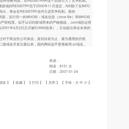
这种垄断局面，在REGISTRAR这个层面引入了竞争机制。
REGISTRY也于2000年11月选定，NSI除了在INFO
推出，将会在REGISTRY业内引进竞争机制。新的
，实行同一的WHOIS；域名信息（zone file）和WHOIS
的严密程度。似乎认识到新域带来的严峻挑战，.com域的运营
同中（新合同在2001年4月2日正式被ICANN批准），主动提出将在未来的
过对于商业性公司来说，直到目前为止，最为通用的仍然
.cn二级域名开发注册以来，国内网站似乎更青睐用.cn域名。
来源：
阅读：
8151
次
日期：
2007-01-24
朋友
】 【
收藏
】 【
打印
】 【
关闭
】 【 字体：
大
中
小
】