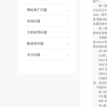
如下：
第一类是类
网站推广问题
们分为几个
.edu（
是“国际域名
其他问题
名通常称为
第二类是地
主机租用问题
的域名就相
与国际域名
或.net
数据库问题
类别域名
AC 科
支付问题
COM 
EDU 
GOV 
NET 互
ORG 
行政区划
省、自治区
中国34
BJ-
CQ-
NM -
HL-