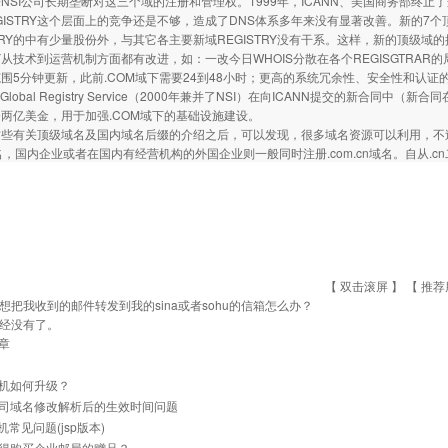
NSI公司长期垄断对这三个域的注册和管理权。1999年，ICANN、美国商务部终止了
GISTRY这个层面上的竞争还是不够，造成了DNS体系多年来没有显著改善。新的7个顶级域的
STRY的中有少量股份外，与其它各主要新域REGISTRY没有干系。这样，新的顶级域的
RY从技术到运营机制方面都有改进，如：一改今日WHOIS分散在各个REGISGTRAR的局面
围5分钟更新，此前.COM域下需要24到48小时；更高的系统冗余性、安全性和认证
ign Global Registry Service（2000年兼并了NSI）在向ICANN提交的新合
两亿美金，用于加强.COM域下的基础设施建设。
有关顶级域名及国内域名后缀的介绍之后，可以发现，很多域名资源可以利用，不
域名，国内企业或者在国内有经营机构的外国企业则一般同时注册.com.cn域名。自从
【 双击滚屏 】 【
推荐
想把我收到的邮件转发到我的sina或者sohu的信箱怎么办？
经没有了。
章
机如何升级？
司域名修改解析后的生效时间问题
主机常见问题(jsp版本)
得购买企业邮局的赠品？