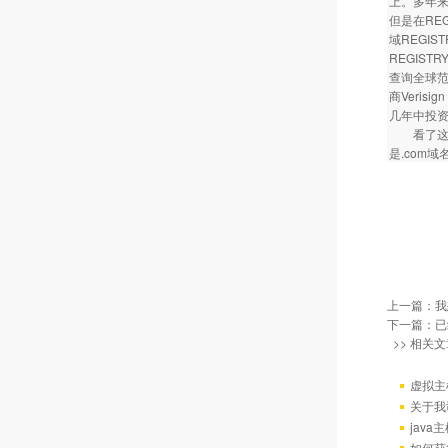
上。多年来
但是在RE
域REGI
REGIST
查询全球范
商Veris
几年中投资
看了这些
是.com
上一篇：
我
下一篇：已
>> 相关文
虚拟主
关于我
java
如何获