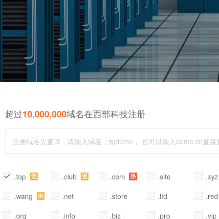
超过
域名在西部科技注册
10,000,000
.top
.club
.com
.site
.xy
.wang
.net
.store
.ltd
.red
.org
.info
.biz
.pro
.vip