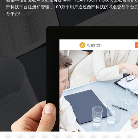
部科技平台注册和管理，100万个用户通过西部科技的域名交易平台
务平台!