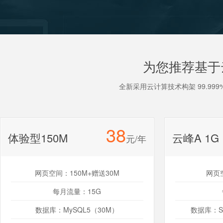
为您推荐基于
全新采用云计算技术构架 99.9
38
体验型150M
云峰A 1G
元/年
网页空间：150M+赠送30M
网页
每月流量：15G
数据库：MySQL5（30M）
数据库：SQ