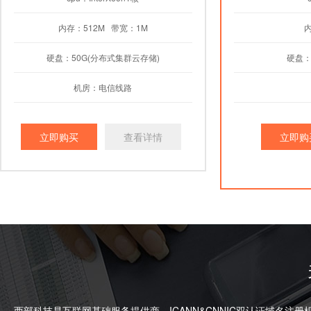
内存：512M 带宽：1M
硬盘：50G(分布式集群云存储)
硬盘：
机房：电信线路
立即购买
查看详情
立即购
西部科技是互联网基础服务提供商，ICANN&CNNIC双认证域名注册