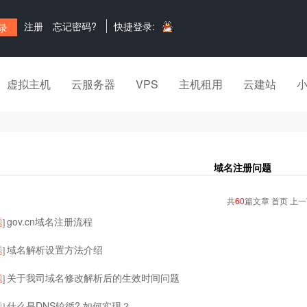
注册
忘记密码?
快捷登录:
虚拟主机
云服务器
VPS
主机租用
云建站
域名注册问题
共
60
篇文章 首页 上
题
gov.cn域名注册流程
]
题
域名解析设置方法介绍
]
题
关于我司域名修改解析后的生效时间问题
]
题
什么是DNS轮循? 如何实现？
]