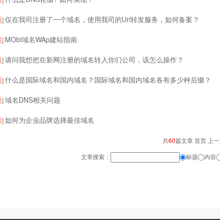
题
仅在我司注册了一个域名，使用我司的Url转发服务，如何备案？
]
题
MObi域名WAp建站指南
]
题
请问我想把在新网注册的域名转入你们公司，该怎么操作？
]
题
什么是国际域名和国内域名？国际域名和国内域名各有多少种后缀？
]
题
域名DNS相关问题
]
题
如何为企业品牌选择最佳域名
]
共
60
篇文章 首页 上
文章搜索：
标题
内容