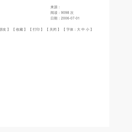
来源：
阅读：
9098
次
日期：
2006-07-01
朋友
】 【
收藏
】 【
打印
】 【
关闭
】 【 字体：
大
中
小
】