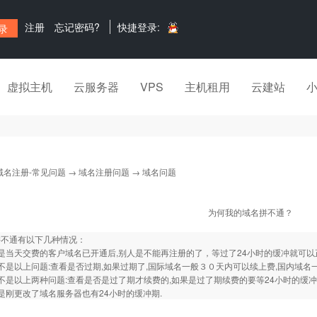
注册
忘记密码?
快捷登录:
虚拟主机
云服务器
VPS
主机租用
云建站
域名注册-常见问题
→
域名注册问题
→ 域名问题
为何我的域名拼不通？
拼不通有以下几种情况：
是当天交费的客户域名已开通后,别人是不能再注册的了，等过了24小时的缓冲就可以
不是以上问题:查看是否过期,如果过期了,国际域名一般３０天内可以续上费,国内域名
不是以上两种问题:查看是否是过了期才续费的,如果是过了期续费的要等24小时的缓冲
是刚更改了域名服务器也有24小时的缓冲期.