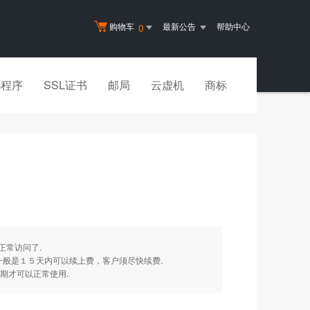
购物车
最新公告
帮助中心
0
小程序
SSL证书
邮局
云虚机
商标
正常访问了.
一般是１５天内可以续上费，客户须尽快续费.
期才可以正常使用.