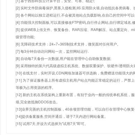
[1] 基于西部科技云计算平台，安全、可靠、稳定!;
[2] 实时文件防病毒保护,黑客入侵检测,IIS 应用防火墙,自动抵抗各类病毒、
[3] 各个网站以独立进程运行,不会被其他站点负载影响,在自己的空间中可以使用
[4] 功能强大控制面板,可以直接修改FTP密码,自行停止网站,自行绑定域名,
[5] 提供WEB上传文件、恢复备份、RAR压缩、RAR解压、站点重定向
级管理功能;
[6] 无障碍技术支持：24×7×365制技术支持，微笑面对任何用户。
[7] 每3分钟自动访问网站一次，监控网站运行.
[8] 自动每7天备份一次数据,用户能在管理中心自助恢复数据;
[9] 采用独特的第六代高级虚拟主机系统、数据双重保护、软硬件/透明防火
[10] 在线支付，实时开设,CDN网络加速器可供选购，免费赠送功能强大
[11] 为了保证服务器上所有虚拟主机用户站点均能正常稳定的运行，严禁上
等极为占用资源的程序。
[12] 新的主机在系统架构上重新布置，有别于业内一般的传统单机系统，
墙,完全效抵御DDOS攻击。
[13]业界完善的主机控制面板，40余项管理功能，可以自行在管理中心恢
[14]提供备案服务,空间开通后，请于7天内进行网站备案。
[15] 试用7天.开设方式选择为"试用7天"即可。