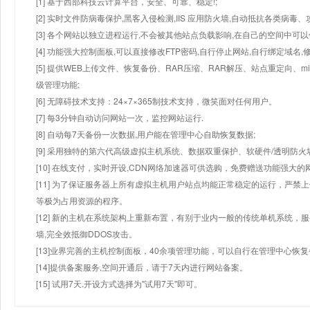
[1] 基于西部科技云计算平台，安全、可靠、稳定!;
[2] 实时文件防病毒保护,黑客入侵检测,IIS 应用防火墙,自动抵抗各类病毒、
[3] 各个网站以独立进程运行,不会被其他站点负载影响,在自己的空间中可以使用
[4] 功能强大控制面板,可以直接修改FTP密码,自行停止网站,自行绑定域名,
[5] 提供WEB上传文件、恢复备份、RAR压缩、RAR解压、站点重定向
级管理功能;
[6] 无障碍技术支持：24×7×365制技术支持，微笑面对任何用户。
[7] 每3分钟自动访问网站一次，监控网站运行.
[8] 自动每7天备份一次数据,用户能在管理中心自助恢复数据;
[9] 采用独特的第六代高级虚拟主机系统、数据双重保护、软硬件/透明防火
[10] 在线支付，实时开设,CDN网络加速器可供选购，免费赠送功能强大
[11] 为了保证服务器上所有虚拟主机用户站点均能正常稳定的运行，严禁上
等极为占用资源的程序。
[12] 新的主机在系统架构上重新布置，有别于业内一般的传统单机系统，
墙,完全效抵御DDOS攻击。
[13]业界完善的主机控制面板，40余项管理功能，可以自行在管理中心恢
[14]提供备案服务,空间开通后，请于7天内进行网站备案。
[15] 试用7天.开设方式选择为"试用7天"即可。