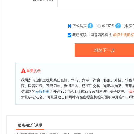
正式购买
试用7天
（收费
我已阅读并同意西部科技
虚拟主机购
重要提示
我司所有虚拟主机均禁止色情、木马、病毒、诈骗、私服、外挂、钓鱼
院、民营医院、弓驽刀剑、赌博用具、游戏币交易、减肥丰胸类、警用
信线路的
云服务器
并开通360网站卫士或百度云加速进行安全防护。
我
才能绑定域名。 可能受攻击的网站请在虚拟主机控制面板中开启“360网
服务标准说明