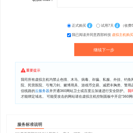
正式购买
试用7天
（收费
我已阅读并同意西部科技
虚拟主机购
重要提示
我司所有虚拟主机均禁止色情、木马、病毒、诈骗、私服、外挂、钓鱼
院、民营医院、弓驽刀剑、赌博用具、游戏币交易、减肥丰胸类、警用
信线路的
云服务器
并开通360网站卫士或百度云加速进行安全防护。
我
才能绑定域名。 可能受攻击的网站请在虚拟主机控制面板中开启“360网
服务标准说明