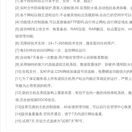
[1] 基于西部科技云计算平台，安全、可靠、稳定!;
[2] 实时文件防病毒保护,黑客入侵检测,IIS 应用防火墙,自动抵抗各类病毒、
[3] 各个网站以独立进程运行,不会被其他站点负载影响,在自己的空间中可以使用
[4] 功能强大控制面板,可以直接修改FTP密码,自行停止网站,自行绑定域名,
[5] 提供WEB上传文件、恢复备份、RAR压缩、RAR解压、站点重定向
级管理功能;
[6] 无障碍技术支持：24×7×365制技术支持，微笑面对任何用户。
[7] 每3分钟自动访问网站一次，监控网站运行.
[8] 自动每7天备份一次数据,用户能在管理中心自助恢复数据;
[9] 采用独特的第六代高级虚拟主机系统、数据双重保护、软硬件/透明防火
[10] 在线支付，实时开设,CDN网络加速器可供选购，免费赠送功能强大
[11] 为了保证服务器上所有虚拟主机用户站点均能正常稳定的运行，严禁上
等极为占用资源的程序。
[12] 新的主机在系统架构上重新布置，有别于业内一般的传统单机系统，
墙,完全效抵御DDOS攻击。
[13]业界完善的主机控制面板，40余项管理功能，可以自行在管理中心恢
[14]提供备案服务,空间开通后，请于7天内进行网站备案。
[15] 试用7天.开设方式选择为"试用7天"即可。