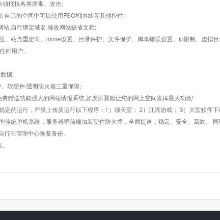
墙,自动抵抗各类病毒、攻击;
在自己的空间中可以使用FSO和jmail等其他控件;
止网站,自行绑定域名,修改网站缺省文档;
AR解压、站点重定向、mime设置、目录保护、文件保护、脚本错误设置、ip限制、虚拟
对任何用户。
数据;
护、软硬件/透明防火墙三重保障;
购，免费赠送功能强大的网站情报系统,如虎添翼般让您的网上空间发挥最大功效!
常稳定的运行，严禁上传及运行以下程序：1）聊天室； 2）江湖游戏； 3）大型软件下
般的传统单机系统，服务器群前端加装硬件防火墙，全面提速，稳定、安全、高效。 同时
以自行在管理中心恢复备份。
案。