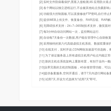
[2] 实时文件防病毒保护,黑客入侵检测,IIS 应用防火
[3] 各个网站以独立进程运行,不会被其他站点负载影响,
[4] 功能强大控制面板,可以直接修改FTP密码,自行停
[5] 提供WEB上传文件、恢复备份、RAR压缩、R
[6] 无障碍技术支持：24×7×365制技术支持，微笑面
[7] 每3分钟自动访问网站一次，监控网站运行.
[8] 自动每7天备份一次数据,用户能在管理中心自助恢复
[9] 采用独特的第六代高级虚拟主机系统、数据双重保
[10] 在线支付，实时开设,CDN网络加速器可供选
[11] 为了保证服务器上所有虚拟主机用户站点均能正
[12] 新的主机在系统架构上重新布置，有别于业内一
[13]业界完善的主机控制面板，40余项管理功能，可
[14]提供备案服务,空间开通后，请于7天内进行网站备
[15] 试用7天.开设方式选择为"试用7天"即可。