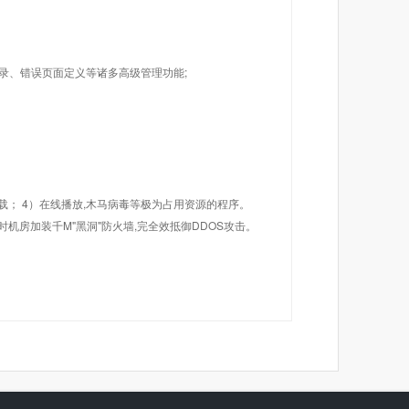
目录、错误页面定义等诸多高级管理功能;
载； 4）在线播放,木马病毒等极为占用资源的程序。
机房加装千M"黑洞"防火墙,完全效抵御DDOS攻击。