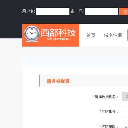
用户名:
密 码:
首页
域名注册
服务器配置
*
选择数据机房：
*
FTP帐号：
*
FTP密码：