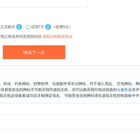
正式购买
试用7天
（收费5元）
我已阅读并同意西部科技
虚拟主机购买协议
、外挂、钓鱼网站、秒赞程序、垃圾邮件等非法网站，对于成人用品、 空包网站、
险容易受攻击的网站不可购买我司虚拟主机，但可以购买我司电信线路的
云服务器
并开
拟主机必须备案成功后才能绑定域名。 可能受攻击的网站请在虚拟主机控制面板中开启“