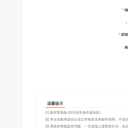
*
确
*
*
邮箱
购
温馨提示
[1] 购买零风险,30天内无条件退余款!;
[2] 本企业邮局适合企业正常收发业务邮件使用，不
[3] 系统有智能监控功能，一旦发现上述群发行为，会