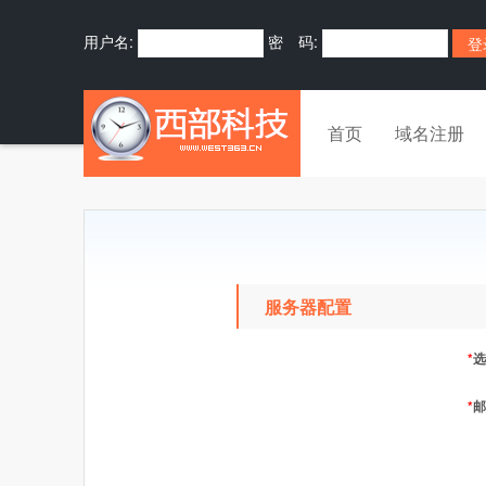
用户名:
密 码:
首页
域名注册
服务器配置
*
选
*
邮