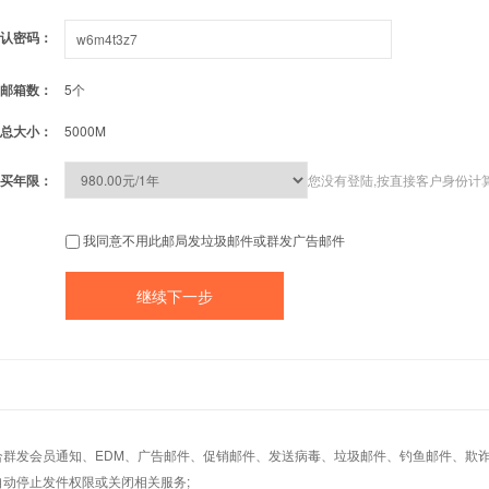
认密码：
邮箱数：
5个
总大小：
5000M
买年限：
您没有登陆,按直接客户身份计
我同意不用此邮局发垃圾邮件或群发广告邮件
适合群发会员通知、EDM、广告邮件、促销邮件、发送病毒、垃圾邮件、钓鱼邮件、欺诈
自动停止发件权限或关闭相关服务;