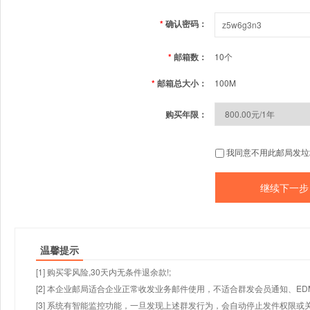
*
确认密码：
*
邮箱数：
10个
*
邮箱总大小：
100M
购买年限：
我同意不用此邮局发垃
温馨提示
[1] 购买零风险,30天内无条件退余款!;
[2] 本企业邮局适合企业正常收发业务邮件使用，不适合群发会员通知、E
[3] 系统有智能监控功能，一旦发现上述群发行为，会自动停止发件权限或