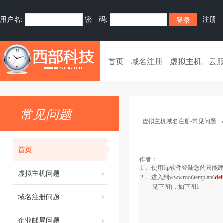
用户名:
密 码:
注册
首页
域名注册
虚拟主机
云
常见问题
虚拟主机域名注册-常见问题
首页
作者：
1．
使用
ftp
软件登陆您的只能
虚拟主机问题
2．
进入到
wwwroot\template\
def
见下图)，如下图
1
域名注册问题
企业邮局问题