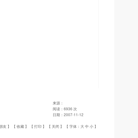
来源：
阅读：
6936
次
日期：
2007-11-12
朋友
】 【
收藏
】 【
打印
】 【
关闭
】 【 字体：
大
中
小
】