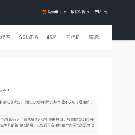
购物车
最新公告
帮助中心
0
小程序
SSL证书
邮局
云虚机
商标
怎么办？
取消域名绑定。因此在收到我司的邮件通知或短信通知后，
户名和密码信产部网站查询被拒绝的原因，然后根据被拒绝的
站上查询到的被拒绝原因，以便我司客服到信产部网站为您修改