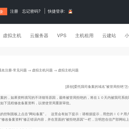
注册
忘记密码?
快捷登录:
虚拟主机
云服务器
VPS
主机租用
云建站
域名注册-常见问题
→
虚拟主机问题
→ 虚拟主机问题
[原创]委托我司备案的域名”被管局拒绝“
备案的，如果资料填写的不详细等原因，最终被管局拒绝的，将在１０天内被我司系统
按如下流程修改备案资料，以便使管局重新审批。
的控制面板上点击“网站备案”， 这里会有如下提示：请根据提示，用您的ＩＣＰ用
“修改备案资料”修正错误内容，并在里面的“被拒绝原因”一栏，注明您在信产部网
。