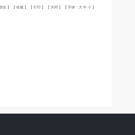
朋友
】 【
收藏
】 【
打印
】 【
关闭
】 【 字体：
大
中
小
】