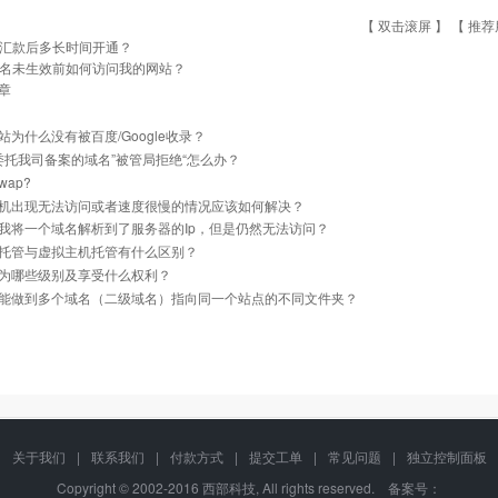
【 双击滚屏 】 【
推荐
汇款后多长时间开通？
名未生效前如何访问我的网站？
章
站为什么没有被百度/Google收录？
]委托我司备案的域名”被管局拒绝“怎么办？
ap?
机出现无法访问或者速度很慢的情况应该如何解决？
我将一个域名解析到了服务器的Ip，但是仍然无法访问？
托管与虚拟主机托管有什么区别？
为哪些级别及享受什么权利？
能做到多个域名（二级域名）指向同一个站点的不同文件夹？
关于我们
|
联系我们
|
付款方式
|
提交工单
|
常见问题
|
独立控制面板
Copyright © 2002-2016 西部科技, All rights reserved. 备案号：