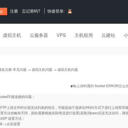
注册
忘记密码?
快捷登录:
虚拟主机
云服务器
VPS
主机租用
云建站
域名注册-常见问题
→
虚拟主机问题
→ 虚拟主机问题
◆ftp上传时遇到 Socket ERROR怎么
Socket不能连接的问题：
FTP上传文件时出现无法列表的情况，可能是由于选择在PASV方式下进行上传而导
置方法也略有不同，因此需要根据实际情况进行设置(若取消pasv后还无法访问，请尝
 5.0XP 设置方法：
辑-->点击设置