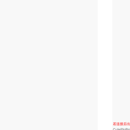
若连接后出现"Da
CuteFtp