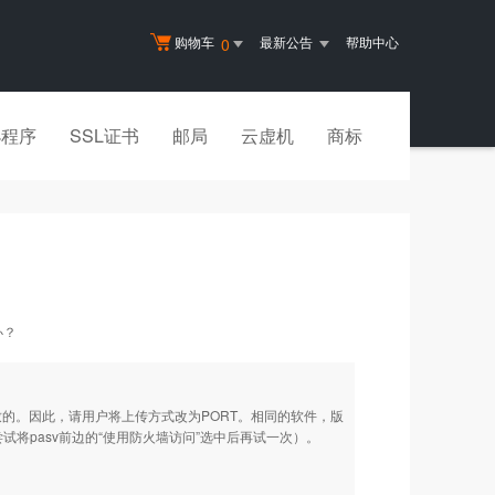
购物车
最新公告
帮助中心
0
小程序
SSL证书
邮局
云虚机
商标
办？
致的。因此，请用户将上传方式改为PORT。相同的软件，版
试将pasv前边的“使用防火墙访问”选中后再试一次）。