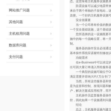
态。这意味着主机服务设施要
防震设备可以减少地震带来的
网站推广问题
来自于两个单独的子发电站，
连接。一个好的主机服务设施可
安全很重要
其他问题
当一个公司将有价值的数据和
一个安全基础设施，这个基础
主机租用问题
您所选择的这一设施既要不断
施中的每一个战略位置，将一天
制。
数据库问题
服务器的操作安全必须通过软
基本操作系统应该被特别修改
支付问题
功能需求
在e-Business中可以
出可因大量订单涌入而给服务
一个典型的设施可能位于OC-
满足需要并容纳大约1万台专门
当然，所有这些服务器和管道
是为监督和控制、发现问题和
户，解决方案或应用程序，而
主机操作员监督服务器操作，
控，因此如果一个设施遇到问
结论
总之，主机服务设施与建立在