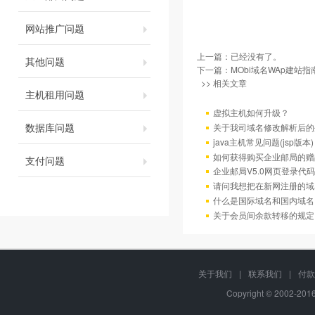
网站推广问题
上一篇：已经没有了。
其他问题
下一篇：
MObi域名WAp建站指
>> 相关文章
主机租用问题
虚拟主机如何升级？
数据库问题
关于我司域名修改解析后的
java主机常见问题(jsp版本)
如何获得购买企业邮局的赠
支付问题
企业邮局V5.0网页登录代码
请问我想把在新网注册的域
什么是国际域名和国内域名
关于会员间余款转移的规定
关于我们
|
联系我们
|
付款
Copyright © 2002-20