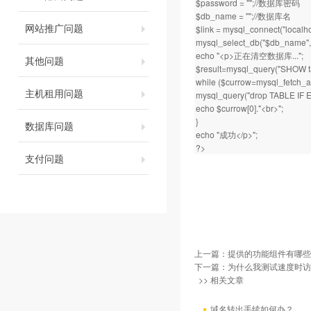
$password = "";//数据库密码
$db_name = "";//数据库名
网站推广问题
$link = mysql_connect("localh
mysql_select_db("$db_name",$
echo "<p>正在清空数据库...";
其他问题
$result=mysql_query("SHOW ta
while ($currow=mysql_fetch_arr
主机租用问题
mysql_query("drop TABLE IF E
echo $currow[0]."<br>";
}
数据库问题
echo "成功</p>";
?>
支付问题
上一篇：
提供的功能组件有哪些
下一篇：
为什么我测试速度时访
>> 相关文章
域名转出手续如何办？