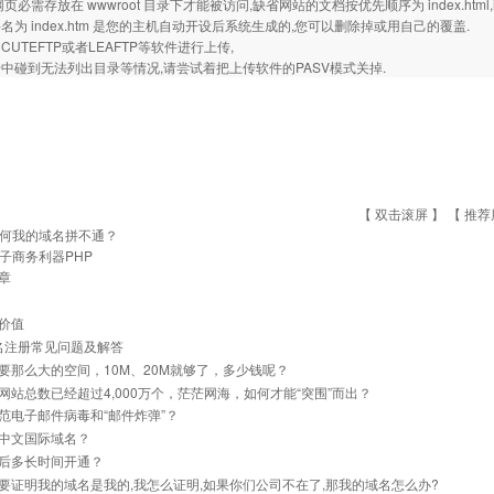
必需存放在 wwwroot 目录下才能被访问,缺省网站的文档按优先顺序为 index.html,index.
名为 index.htm 是您的主机自动开设后系统生成的,您可以删除掉或用自己的覆盖.
UTEFTP或者LEAFTP等软件进行上传,
中碰到无法列出目录等情况,请尝试着把上传软件的PASV模式关掉.
【 双击滚屏 】 【
推荐
何我的域名拼不通？
子商务利器PHP
章
价值
名注册常见问题及解答
要那么大的空间，10M、20M就够了，多少钱呢？
网站总数已经超过4,000万个，茫茫网海，如何才能“突围”而出？
范电子邮件病毒和“邮件炸弹”？
中文国际域名？
后多长时间开通？
要证明我的域名是我的,我怎么证明,如果你们公司不在了,那我的域名怎么办?