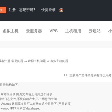
注册
忘记密码?
快捷登录:
虚拟主机
云服务器
VPS
主机租用
云建站
域名注册-常见问题
→
虚拟主机问题
→ 虚拟主机问题
FTP里的几个文件夹分别有什么用处
后目录结构如下:
root 网站根目录,网页文件请上传到这个目录.
files 网站日志文件,系统自动产生,不占用您的空间.
base Access 数据库文件可以存放在这个目录下,(不是必须)
wwroot\FTP用户名\database.