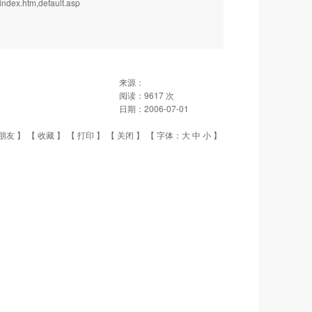
htm,default.asp
来源：
阅读：
9617
次
日期：
2006-07-01
朋友
】 【
收藏
】 【
打印
】 【
关闭
】 【 字体：
大
中
小
】