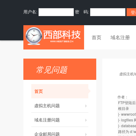
用户名:
密 码:
首页
域名注册
常见问题
虚拟主机
首页
作者：
FTP登陆
虚拟主机问题
根目录
|- www
域名注册问题
|- log
|- data
路径为 d:\w
企业邮局问题