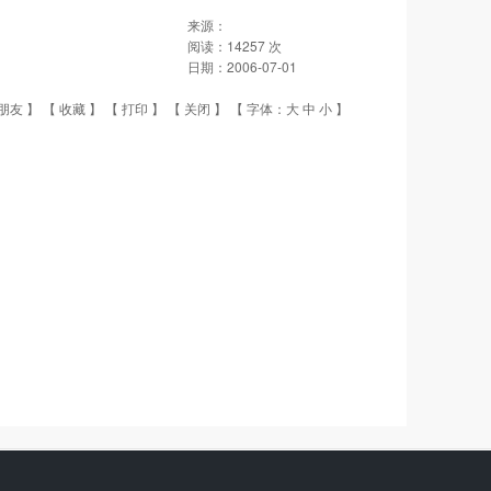
来源：
阅读：
14257
次
日期：
2006-07-01
朋友
】 【
收藏
】 【
打印
】 【
关闭
】 【 字体：
大
中
小
】