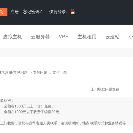
注册
忘记密码?
快捷登录:
虚拟主机
云服务器
VPS
主机租用
云建站
域名注册-常见问题
→
支付问题
→ 支付问题
上门取款问题集锦
取款标准：
，金额在1000元以上（含）免费。
，金额在1000元以下收费手续费20元。
上门收费，请您与我司客服人员联系，请说明时间，地点,联系方式和业务情况等