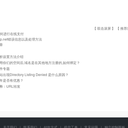
【 双击滚屏 】 【
推荐
何进行在线支付
sp.net错误信息以及处理方法
章
析设置方法介绍
用你们的空间后,域名是在其他地方注册的,如何绑定？
件专题
现Directory Listing Denied 是什么原因？
年是否有优惠？
释：URL转发
关于我们
|
联系我们
|
付款方式
|
提交工单
|
常见问题
|
独立控制面板