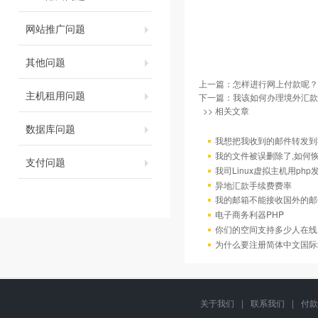
网站推广问题
其他问题
上一篇：
怎样进行网上付款呢？
主机租用问题
下一篇：
我该如何办理境外汇款
>> 相关文章
数据库问题
我想把我收到的邮件转发到我
我的文件被误删除了,如何
支付问题
我司Linux虚拟主机用ph
异地汇款手续费费率
我的邮箱不能接收国外的邮
电子商务利器PHP
你们的空间支持多少人在线
为什么要注册简体中文国际
关于我们
|
联系我们
|
付款