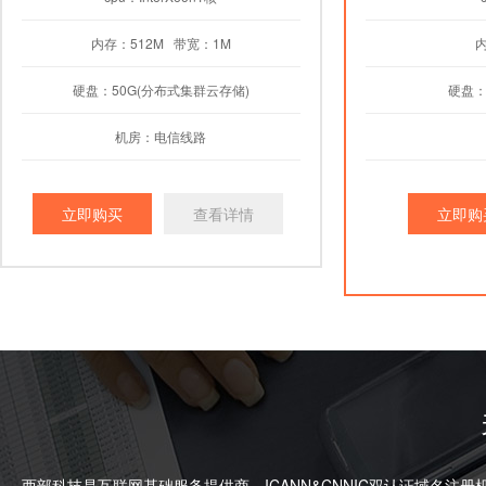
内存：512M 带宽：1M
硬盘：50G(分布式集群云存储)
硬盘：
机房：电信线路
立即购买
查看详情
立即购
西部科技是互联网基础服务提供商，ICANN&CNNIC双认证域名注册