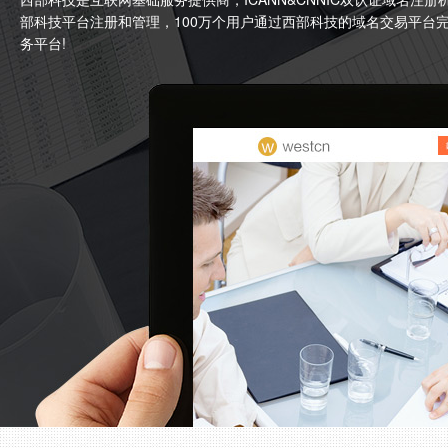
部科技平台注册和管理，100万个用户通过西部科技的域名交易平台
务平台!