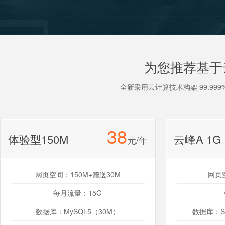
为您推荐基于
全新采用云计算技术构架 99.9
38
体验型150M
云峰A 1G
元/年
网页空间：150M+赠送30M
网页
每月流量：15G
数据库：MySQL5（30M）
数据库：SQ