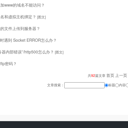
加www的域名不能访问？
域名和虚拟主机绑定？
[图文]
我的文件上传到服务器？
传时遇到 Socket ERROR怎么办？
器内部错误”/http500怎么办？
[图文]
ftp密码？
首页
上一页
共
92
篇文章
文章搜索：
标题
内容