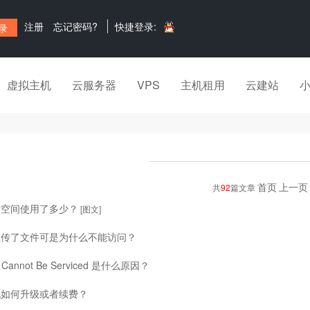
注册
忘记密码?
快捷登录:
虚拟主机
云服务器
VPS
主机租用
云建站
首页
上一页
共
92
篇文章
看空间使用了多少？
[图文]
上传了文件可是为什么不能访问？
t Cannot Be Serviced 是什么原因？
机如何升级或者续费？